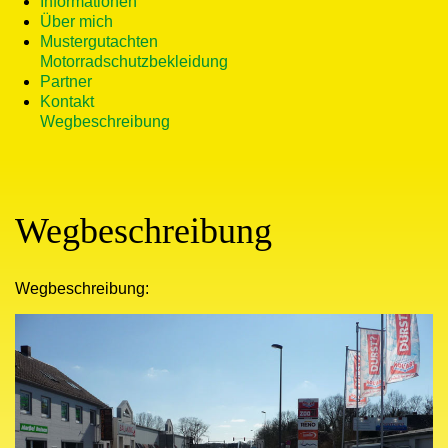
Informationen
Über mich
Mustergutachten
Motorradschutzbekleidung
Partner
Kontakt
Wegbeschreibung
Wegbeschreibung
Wegbeschreibung: