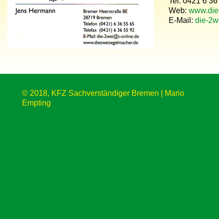
Tel. 0421 6 36
Web:
www.die
E-Mail:
die-2w
© 2018, KFZ Sachverständiger Bremen | Mario
Empting