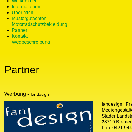
Willkommen
Informationen
Über mich
Mustergutachten
Motorradschutzbekleidung
Partner
Kontakt
Wegbeschreibung
Partner
Werbung -
fandesign
fandesign | Fr
Mediengestalt
Stader Landstr
28719 Breme
Fon: 0421 944