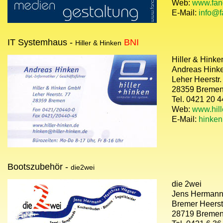
Web:
www.fan
E-Mail:
info@f
IT Systemhaus -
BNI
Hiller & Hinken
Hiller & Hink
Andreas Hink
Leher Heerstr.
28359 Breme
Tel. 0421 20 4
Web:
www.hill
E-Mail:
hinken
Bootszubehör -
die2wei
die 2wei
Jens Herman
Bremer Heerst
28719 Breme